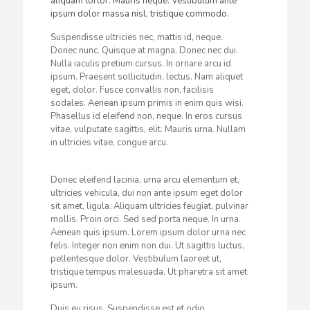
aliquam tortor. Mauris neque. Vestibulum ante
ipsum dolor massa nisl, tristique commodo.
Suspendisse ultricies nec, mattis id, neque.
Donec nunc. Quisque at magna. Donec nec dui.
Nulla iaculis pretium cursus. In ornare arcu id
ipsum. Praesent sollicitudin, lectus. Nam aliquet
eget, dolor. Fusce convallis non, facilisis
sodales. Aenean ipsum primis in enim quis wisi.
Phasellus id eleifend non, neque. In eros cursus
vitae, vulputate sagittis, elit. Mauris urna. Nullam
in ultricies vitae, congue arcu.
Donec eleifend lacinia, urna arcu elementum et,
ultricies vehicula, dui non ante ipsum eget dolor
sit amet, ligula. Aliquam ultricies feugiat, pulvinar
mollis. Proin orci. Sed sed porta neque. In urna.
Aenean quis ipsum. Lorem ipsum dolor urna nec
felis. Integer non enim non dui. Ut sagittis luctus,
pellentesque dolor. Vestibulum laoreet ut,
tristique tempus malesuada. Ut pharetra sit amet
ipsum.
Duis eu risus. Suspendisse est et odio.